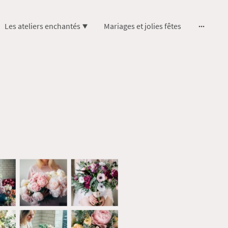
Les ateliers enchantés
Mariages et jolies fêtes