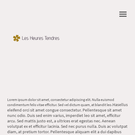
Lorem ipsum dolor sit amet, consectetur adipiscing elit. Nulla euismod
Hasellus
condimentum felis vitae efficitur. Sed vel dictum quam, at blandit leo.
eleifend orci sit amet congue consectetur. Pellentesque sit amet
nunc odio. Duis sed enim varius, imperdiet leo sit amet, efficitur
arcu. Sed mattis justo est, a ultrices erat egestas nec. Aenean
volutpat ex et efficitur lacinia. Sed nec purus nulla. Duis ac volutpat
diam, at pretium tortor. Pellentesque aliquam elit a dui dapibus